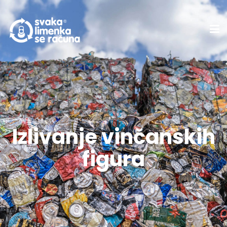
Izlivanje vinčanskih
figura