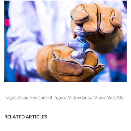
Tags:
Izlivanje vinčanskih figura
,
Vidovdanka
,
Vinča
,
VulCAN
RELATED ARTICLES