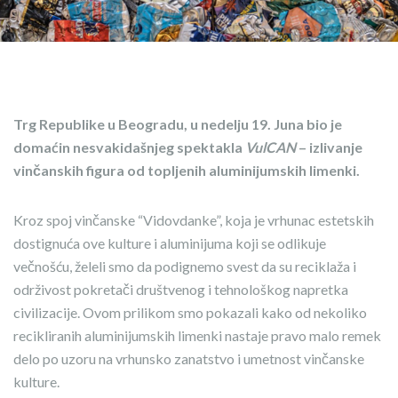
Trg Republike u Beogradu, u nedelju 19. Juna bio je
domaćin nesvakidašnjeg spektakla
VulCAN
– izlivanje
vinčanskih figura od topljenih aluminijumskih limenki.
Kroz spoj vinčanske “Vidovdanke”, koja je vrhunac estetskih
dostignuća ove kulture i aluminijuma koji se odlikuje
večnošću, želeli smo da podignemo svest da su reciklaža i
održivost pokretači društvenog i tehnološkog napretka
civilizacije. Ovom prilikom smo pokazali kako od nekoliko
recikliranih aluminijumskih limenki nastaje pravo malo remek
delo po uzoru na vrhunsko zanatstvo i umetnost vinčanske
kulture.