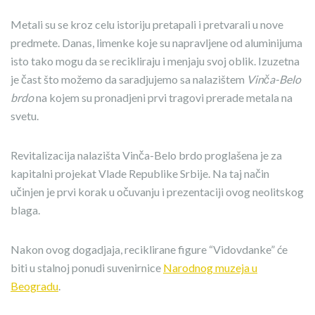
Metali su se kroz celu istoriju pretapali i pretvarali u nove
predmete. Danas, limenke koje su napravljene od aluminijuma
isto tako mogu da se recikliraju i menjaju svoj oblik. Izuzetna
je čast što možemo da saradjujemo sa nalazištem
Vinča-Belo
brdo
na kojem su pronadjeni prvi tragovi prerade metala na
svetu.
Revitalizacija nalazišta Vinča-Belo brdo proglašena je za
kapitalni projekat Vlade Republike Srbije. Na taj način
učinjen je prvi korak u očuvanju i prezentaciji ovog neolitskog
blaga.
Nakon ovog dogadjaja, reciklirane figure “Vidovdanke” će
biti u stalnoj ponudi suvenirnice
Narodnog muzeja u
Beogradu
.