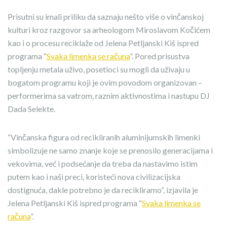
Prisutni su imali priliku da saznaju nešto više o vinčanskoj
kulturi kroz razgovor sa arheologom Miroslavom Kočićem
kao i o procesu reciklaže od Jelena Petljanski Kiš ispred
programa “
Svaka limenka se računa
”. Pored prisustva
topljenju metala uživo, posetioci su mogli da uživaju u
bogatom programu koji je ovim povodom organizovan –
performerima sa vatrom, raznim aktivnostima i nastupu DJ
Dada Selekte.
“Vinčanska figura od recikliranih aluminijumskih limenki
simbolizuje ne samo znanje koje se prenosilo generacijama i
vekovima, već i podsećanje da treba da nastavimo istim
putem kao i naši preci, koristeći nova civilizacijska
dostignuća, dakle potrebno je da recikliramo”, izjavila je
Jelena Petljanski Kiš ispred programa “
Svaka limenka se
računa
”.