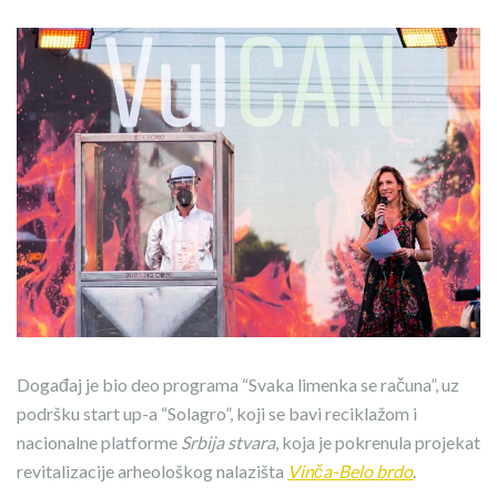
Događaj je bio deo programa “Svaka limenka se računa”, uz
podršku start up-a “Solagro”, koji se bavi reciklažom i
nacionalne platforme
Srbija stvara
, koja je pokrenula projekat
revitalizacije arheološkog nalazišta
Vinča-Belo brdo
.