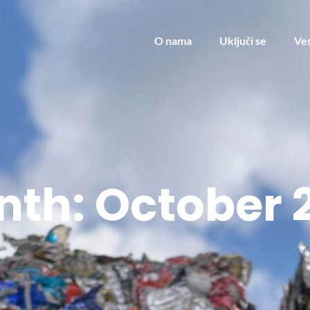
O nama
Uključi se
Ves
nth:
October 