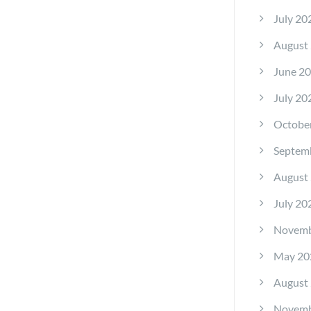
July 20
August
June 2
July 20
Octobe
Septem
August
July 20
Novemb
May 20
August
Novemb