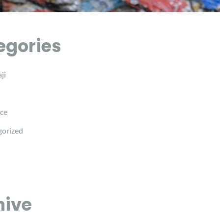
egories
ji
i
ce
orized
hive