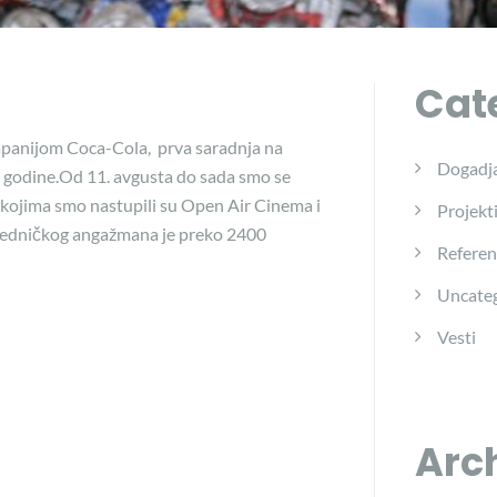
Cat
mpanijom Coca-Cola, prva saradnja na
Dogadja
 godine.Od 11. avgusta do sada smo se
 kojima smo nastupili su Open Air Cinema i
Projekt
ajedničkog angažmana je preko 2400
Referen
Uncateg
Vesti
Arc