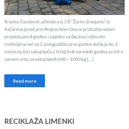
Branka Davidović, učiteljica iz OŠ “Žarko Zrenjanin” iz
Kačareva je naš prvi #najrecikler.⁣Ona se pridružila našem
projektu pre 8 godina i zajedno sa đacima i njihovim
roditeljima već na 2. polugodištu prve godine došla je do 3.
mesta na listi sakupljača u Srbiji.⁣⁣Svih narednih godina su bili u
samom vrhu, sa sakupljenih 600 – 1000 kg […]
Read more
RECIKLAŽA LIMENKI