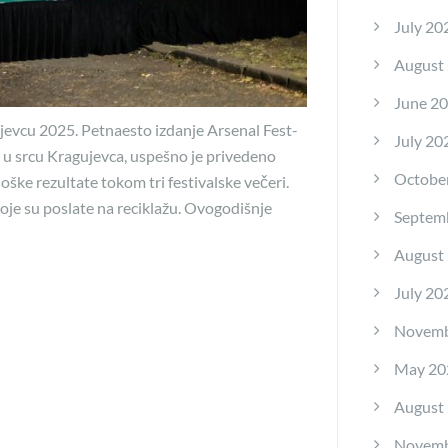
July 20
August
June 2
jevcu 2025. Petnaesto izdanje Arsenal Fest-
July 20
 u srcu Kragujevca, uspešno je privedeno
Octobe
oške rezultate tokom tri festivalske večeri.
koje su poslate na reciklažu. Ovogodišnje
Septem
August
July 20
Novemb
May 20
August
Novemb