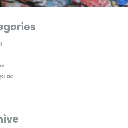
egories
ji
i
ce
orized
hive