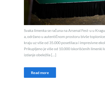
Svaka limenka se računa na Arsenal Fest-u u Kragu
a, održano u autentičnom prostoru bivše topionice
kraju uz više od 35.000 posetilaca i impresivne ekol
Prikupljeno je više od 10.000 iskorišćenih limenki 
izdanje obeležila […]
Read more