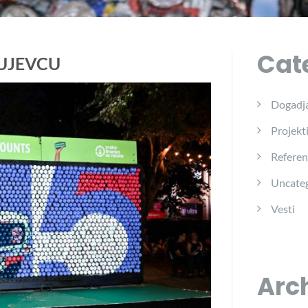
Cat
GUJEVCU
Dogadja
Projekt
Referen
Uncateg
Vesti
Arc