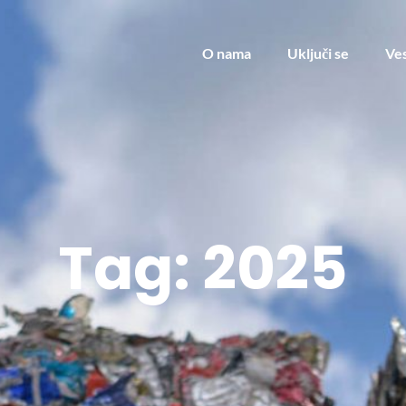
O nama
Uključi se
Ves
Tag:
2025